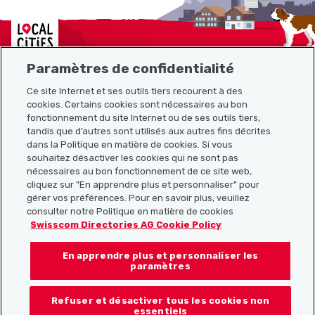
Localcities
Paramètres de confidentialité
Ce site Internet et ses outils tiers recourent à des
Plan du site
cookies. Certains cookies sont nécessaires au bon
fonctionnement du site Internet ou de ses outils tiers,
tandis que d’autres sont utilisés aux autres fins décrites
Liens utiles
dans la Politique en matière de cookies. Si vous
souhaitez désactiver les cookies qui ne sont pas
nécessaires au bon fonctionnement de ce site web,
cliquez sur "En apprendre plus et personnaliser" pour
Télécharger l’application Localcities
gérer vos préférences. Pour en savoir plus, veuillez
consulter notre Politique en matière de cookies
Swisscom Directories AG Cookie Policy
En apprendre plus et personnaliser les
Suis-nous sur les réseaux sociaux :
paramètres
Refuser et désactiver tous les cookies non
essentiels