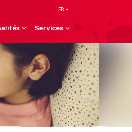
FR
alités
Services