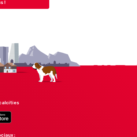
s !
calcities
ciaux :