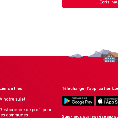
Ecris-nou
Liens utiles
Télécharger l’application Lo
À notre sujet
Gestionnaire de profil pour
les communes
Suis-nous sur les réseaux so