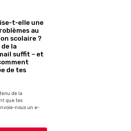
se-t-elle une
 problèmes au
on scolaire ?
de la
il suffit – et
 comment
e de tes
tenu de la
nt que tes
 Envoie-nous un e-