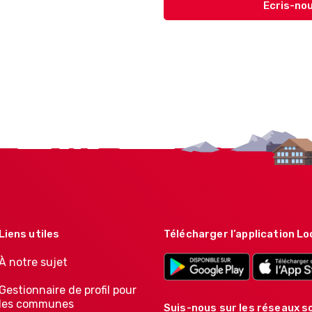
Ecris-nou
Liens utiles
Télécharger l’application Lo
À notre sujet
Gestionnaire de profil pour
les communes
Suis-nous sur les réseaux so