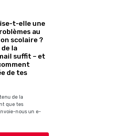
se-t-elle une
 problèmes au
on scolaire ?
de la
il suffit – et
 comment
e de tes
tenu de la
nt que tes
 Envoie-nous un e-