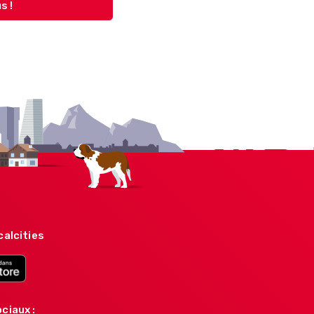
s !
calcities
ciaux :