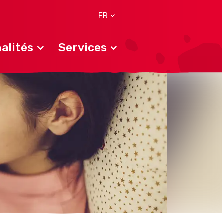
FR
alités
Services