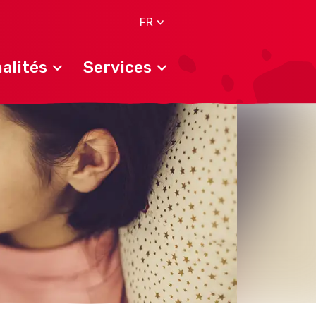
FR
alités
Services