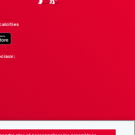
calcities
ciaux :