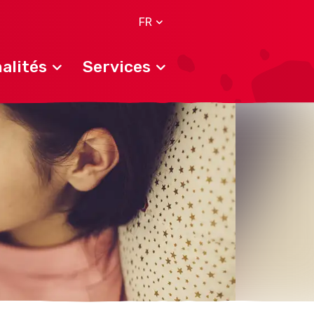
FR
alités
Services