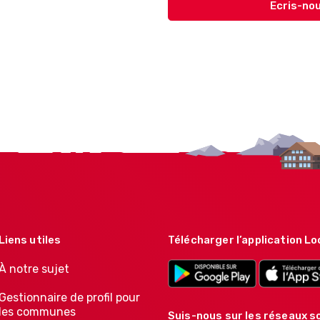
Ecris-nou
Liens utiles
Télécharger l’application Lo
À notre sujet
Gestionnaire de profil pour
les communes
Suis-nous sur les réseaux so