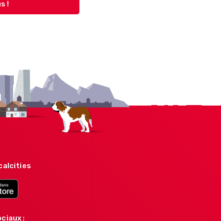
s !
calcities
ciaux :