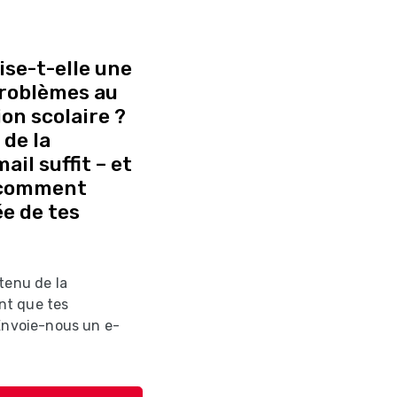
se-t-elle une
 problèmes au
on scolaire ?
de la
il suffit – et
 comment
e de tes
tenu de la
nt que tes
 Envoie-nous un e-