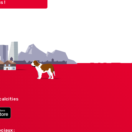
s !
calcities
ciaux :