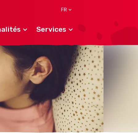
FR
alités
Services