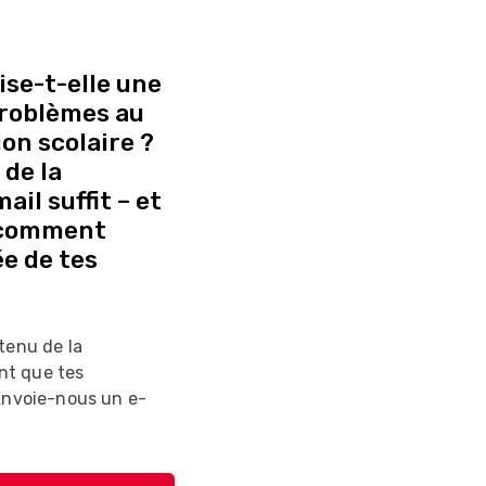
se-t-elle une
 problèmes au
on scolaire ?
de la
il suffit – et
 comment
e de tes
tenu de la
nt que tes
 Envoie-nous un e-