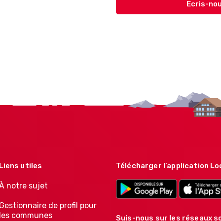
Ecris-nou
Liens utiles
Télécharger l’application Lo
À notre sujet
Gestionnaire de profil pour
les communes
Suis-nous sur les réseaux so