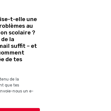
se-t-elle une
 problèmes au
on scolaire ?
de la
il suffit – et
 comment
e de tes
tenu de la
nt que tes
 Envoie-nous un e-