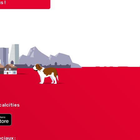
s !
calcities
ciaux :