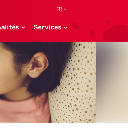
FR
alités
Services