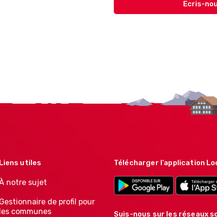
Ecris-nou
Liens utiles
Télécharger l’application Lo
À notre sujet
Gestionnaire de profil pour
les communes
Suis-nous sur les réseaux so