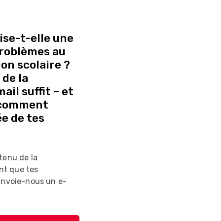
se-t-elle une
 problèmes au
on scolaire ?
de la
il suffit – et
 comment
e de tes
tenu de la
nt que tes
 Envoie-nous un e-