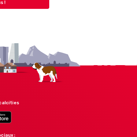
s !
calcities
ciaux :