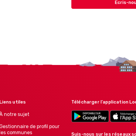
Ecris-nou
Liens utiles
Télécharger l’application Lo
À notre sujet
Gestionnaire de profil pour
les communes
Suis-nous sur les réseaux so