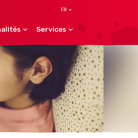
FR
alités
Services