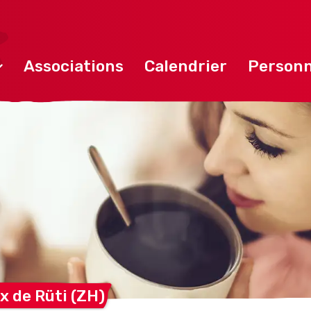
Associations
Calendrier
Personn
x de Rüti
(ZH)