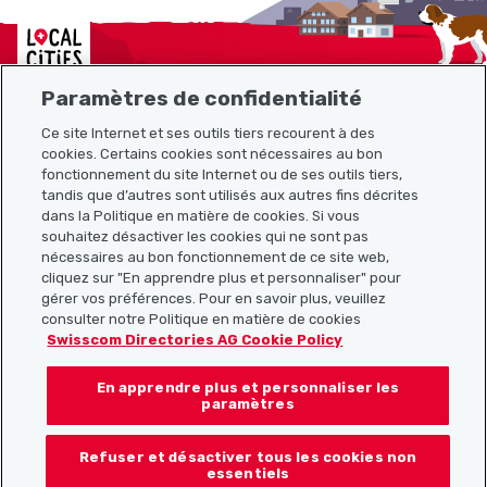
Localcities
Paramètres de confidentialité
Ce site Internet et ses outils tiers recourent à des
cookies. Certains cookies sont nécessaires au bon
Plan du site
fonctionnement du site Internet ou de ses outils tiers,
tandis que d’autres sont utilisés aux autres fins décrites
Liens utiles
dans la Politique en matière de cookies. Si vous
souhaitez désactiver les cookies qui ne sont pas
nécessaires au bon fonctionnement de ce site web,
cliquez sur "En apprendre plus et personnaliser" pour
Télécharger l’application Localcities
gérer vos préférences. Pour en savoir plus, veuillez
consulter notre Politique en matière de cookies
Swisscom Directories AG Cookie Policy
En apprendre plus et personnaliser les
Suis-nous sur les réseaux sociaux :
paramètres
Refuser et désactiver tous les cookies non
essentiels