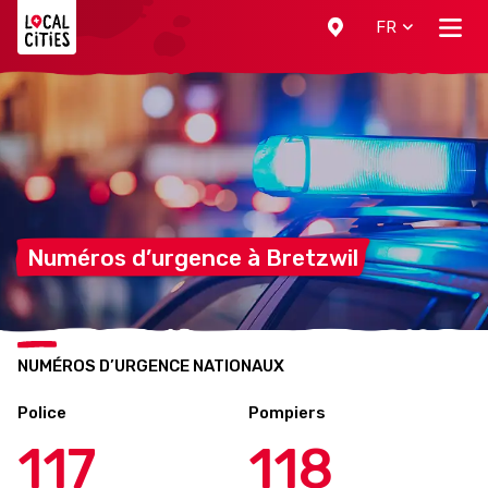
Localcities
FR
Numéros d’urgence à
Bretzwil
NUMÉROS D’URGENCE NATIONAUX
Police
Pompiers
117
118