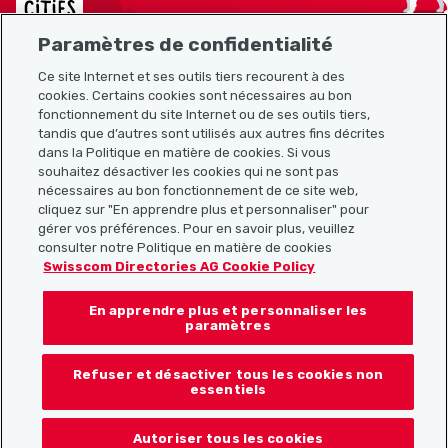
Paramètres de confidentialité
Ce site Internet et ses outils tiers recourent à des
cookies. Certains cookies sont nécessaires au bon
Plan du site
fonctionnement du site Internet ou de ses outils tiers,
tandis que d’autres sont utilisés aux autres fins décrites
Liens utiles
dans la Politique en matière de cookies. Si vous
souhaitez désactiver les cookies qui ne sont pas
nécessaires au bon fonctionnement de ce site web,
cliquez sur "En apprendre plus et personnaliser" pour
Télécharger l’application Localcities
gérer vos préférences. Pour en savoir plus, veuillez
consulter notre Politique en matière de cookies
Swisscom Directories AG Cookie Policy
En apprendre plus et personnaliser les
Suis-nous sur les réseaux sociaux :
paramètres
Refuser et désactiver tous les cookies non
essentiels
© 2026 Localcities
Autoriser tous les cookies