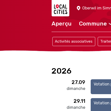
Localcities
Oberwil im Sim
Aperçu
Commune
Événements
Activités associatives
Trait
2026
27.09
Votation
dimanche
29.11
Votation
dimanche