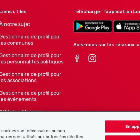
Liens utiles
Télécharger l’application Lo
À notre sujet
Gestionnaire de profil pour
les communes
Suis-nous sur les réseaux so
Gestionnaire de profil pour
les personnalités politiques
Gestionnaire de profil pour
les associations
Gestionnaire de profil pour
les événements
Athletes-Manager
Notre offre pour les
En app
associations
ns cookies sont nécessaires au bon
autres sont utilisés aux autres fins décrites