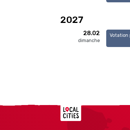
2027
28.02
Votation
dimanche
Localcities