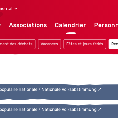
mental
Associations
Calendrier
Personn
ement des déchets
Vacances
Fêtes et jours fériés
Ren
 populaire nationale / Nationale Volksabstimmung
 populaire nationale / Nationale Volksabstimmung