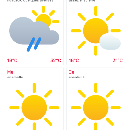
nuageux, quelques averses
assez ensoleillé
18°C
32°C
18°C
31°C
Me
Je
ensoleillé
ensoleillé