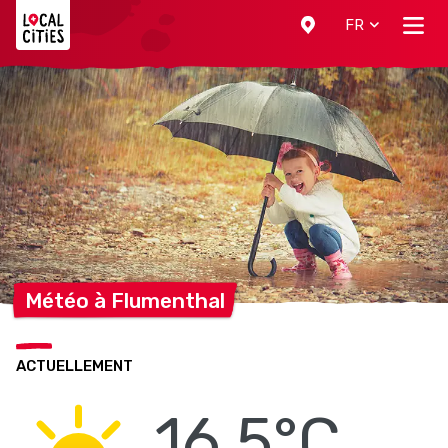
Localcities
FR
Météo à
Flumenthal
ACTUELLEMENT
16.5°C