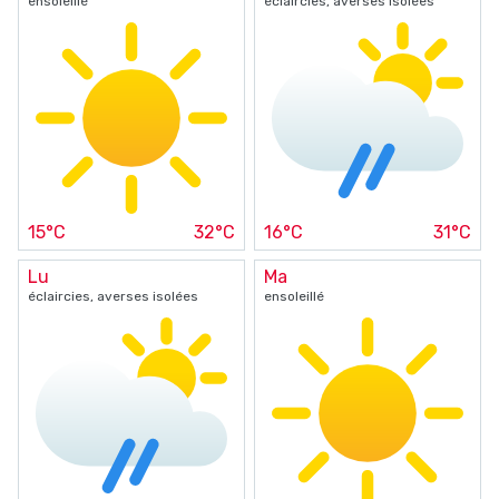
ensoleillé
éclaircies, averses isolées
15°C
32°C
16°C
31°C
Lu
Ma
éclaircies, averses isolées
ensoleillé