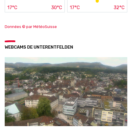
17°C
30°C
17°C
32°C
Données © par MétéoSuisse
WEBCAMS DE UNTERENTFELDEN