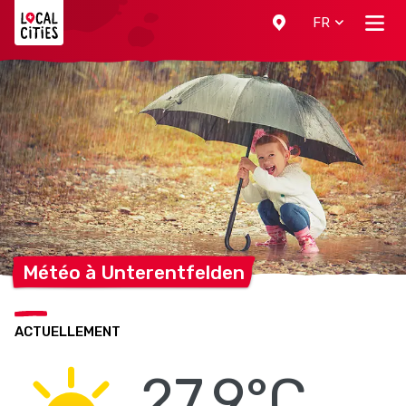
Localcities
FR
Météo à
Unterentfelden
ACTUELLEMENT
27.9°C