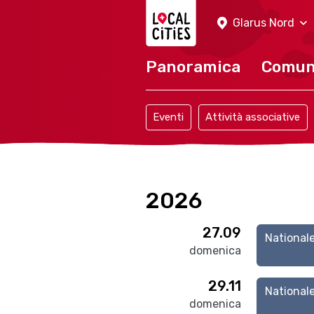
Localcities
Glarus Nord
Panoramica
Comu
Eventi
Attività associative
2026
27.09
National
domenica
29.11
National
domenica