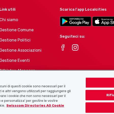
Link utili
Scarica l’app Localcities
Chi siamo
Gestione Comune
Seguiteci su:
Gestione Politici
Gestione Associazioni
Gestione Eventi
Athletes-Manager
Portafoglio di prodotti
Associazioni
Alcuni di questi cookie sono necessari per il
i e altri vengono utilizzati per raggiungere gli
Rifi
tivare i cookie che non sono necessari per il
 e personalizza' per gestire le vostre
kie.
Swisscom Directories AG Cookie