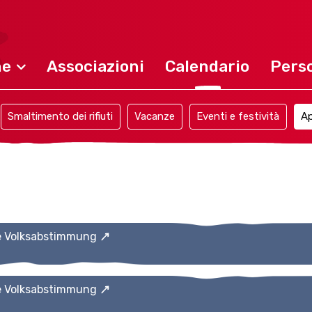
ne
Associazioni
Calendario
Perso
Smaltimento dei rifiuti
Vacanze
Eventi e festività
Ap
e Volksabstimmung
e Volksabstimmung