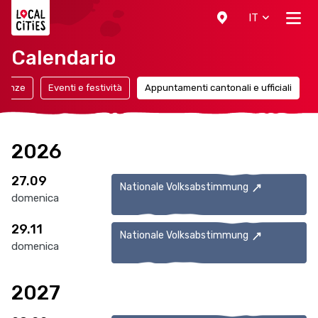
Localcities
IT
Calendario
canze
Eventi e festività
Appuntamenti cantonali e ufficiali
2026
27.09
Nationale Volksabstimmung
domenica
29.11
Nationale Volksabstimmung
domenica
2027