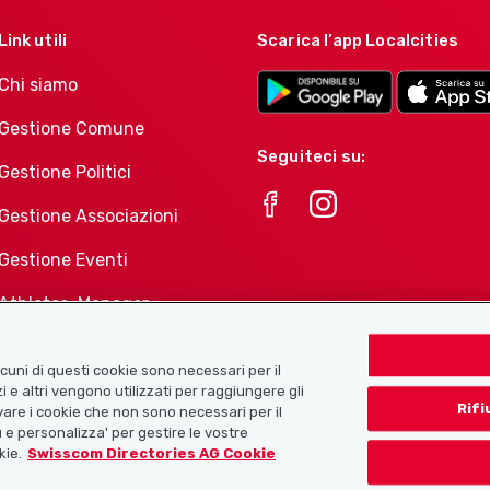
Link utili
Scarica l’app Localcities
Chi siamo
Gestione Comune
Seguiteci su:
Gestione Politici
Gestione Associazioni
Gestione Eventi
Athletes-Manager
Portafoglio di prodotti
Associazioni
Alcuni di questi cookie sono necessari per il
i e altri vengono utilizzati per raggiungere gli
Rifi
tivare i cookie che non sono necessari per il
 e personalizza' per gestire le vostre
kie.
Swisscom Directories AG Cookie