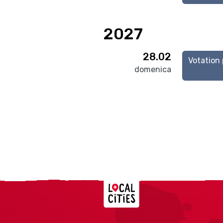
2027
28.02
Votation 
domenica
Localcities