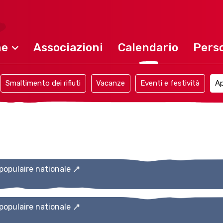
ne
Associazioni
Calendario
Perso
Smaltimento dei rifiuti
Vacanze
Eventi e festività
Ap
populaire nationale
populaire nationale