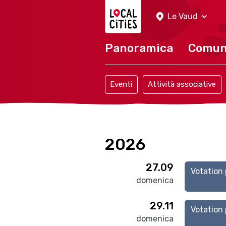
Localcities
Le Vaud
Panoramica
Comu
Eventi
Attività associative
2026
27.09
Votation 
domenica
29.11
Votation 
domenica