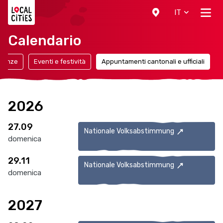
Localcities
IT
Calendario
canze
Eventi e festività
Appuntamenti cantonali e ufficiali
2026
27.09
Nationale Volksabstimmung
domenica
29.11
Nationale Volksabstimmung
domenica
2027