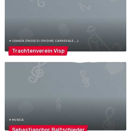
# USANZA (PAESE DI ORIGINE, CARNEVALE,...)
Trachtenverein
Visp
# MUSICA
Sebastianchor
Baltschieder