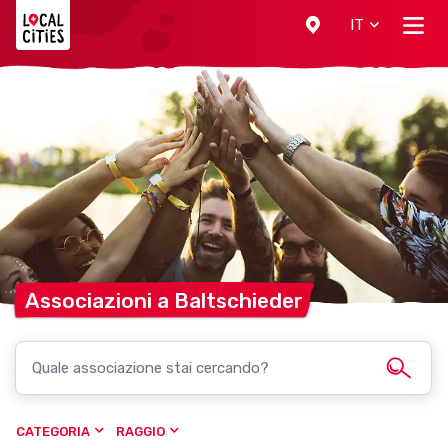
Localcities
IT
Associazioni a
Baltschieder
CATEGORIA
RAGGIO