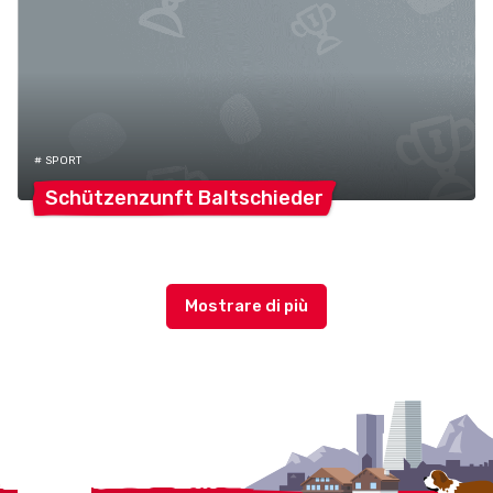
# SPORT
Schützenzunft
Baltschieder
Localcities