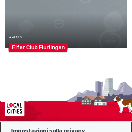
# ALTRO
Elfer Club
Flurlingen
Localcities
Impostazioni sulla privacy