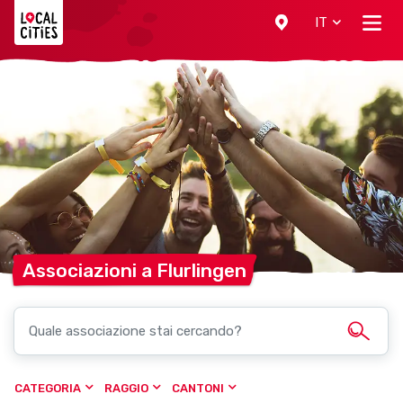
Localcities
IT
Associazioni a
Flurlingen
CATEGORIA
RAGGIO
CANTONI