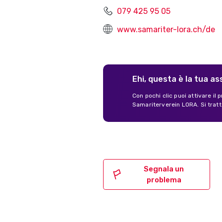
079 425 95 05
www.samariter-lora.ch/de
Ehi, questa è la tua a
Con pochi clic puoi attivare il
Samariterverein LORA. Si tratt
Segnala un
problema