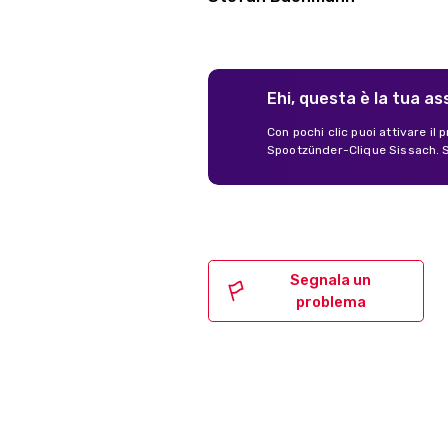
Ehi, questa è la tua a
Con pochi clic puoi attivare il
Spootzünder-Clique Sissach. Si
Segnala un
problema