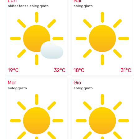
Lun
Mar
abbastanza soleggiato
soleggiato
19°C
32°C
18°C
31°C
Mer
Gio
soleggiato
soleggiato