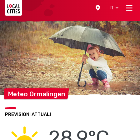
Localcities
IT
Meteo
Ormalingen
PREVISIONI ATTUALI
28.9°C