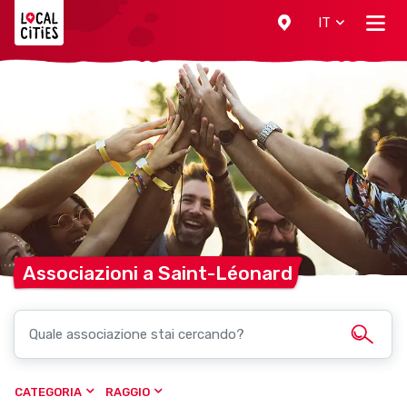
Localcities
IT
Associazioni a
Saint-Léonard
CATEGORIA
RAGGIO