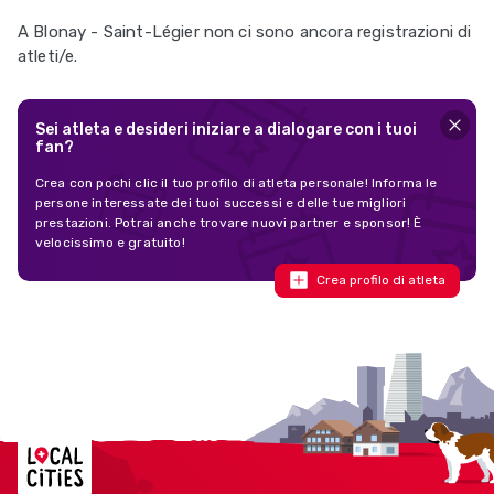
A Blonay - Saint-Légier non ci sono ancora registrazioni di
atleti/e.
Sei atleta e desideri iniziare a dialogare con i tuoi
fan?
Crea con pochi clic il tuo profilo di atleta personale! Informa le
persone interessate dei tuoi successi e delle tue migliori
prestazioni. Potrai anche trovare nuovi partner e sponsor! È
velocissimo e gratuito!
Crea profilo di atleta
Localcities