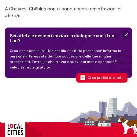
A Cheyres-Châbles non ci sono ancora registrazioni di
atleti/e.
Sei atleta e desideri iniziare a dialogare con i tuoi
fan?
Crea con pochi clic il tuo profilo di atleta personale! Informa le
persone interessate dei tuoi successi e delle tue migliori
prestazioni. Potrai anche trovare nuovi partner e sponsor! È
velocissimo e gratuito!
Crea profilo di atleta
Localcities