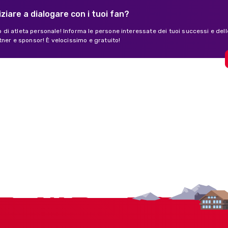
iziare a dialogare con i tuoi fan?
lo di atleta personale! Informa le persone interessate dei tuoi successi e dell
tner e sponsor! È velocissimo e gratuito!