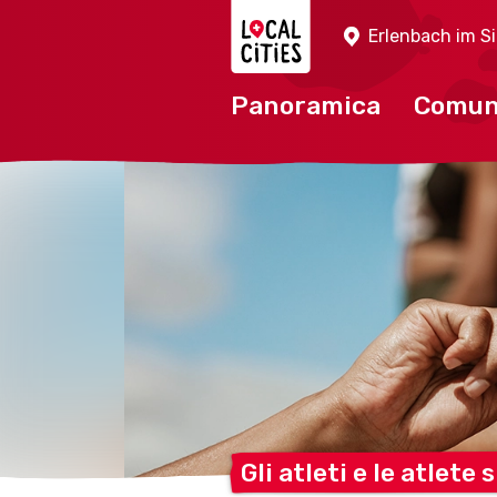
Localcities
Erlenbach im S
Panoramica
Comu
Gli atleti e le atlete 