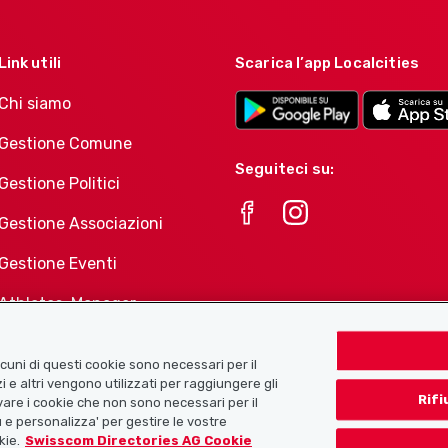
Link utili
Scarica l’app Localcities
Chi siamo
Gestione Comune
Seguiteci su:
Gestione Politici
Gestione Associazioni
Gestione Eventi
Athletes-Manager
Portafoglio di prodotti
Associazioni
Alcuni di questi cookie sono necessari per il
i e altri vengono utilizzati per raggiungere gli
Rifi
tivare i cookie che non sono necessari per il
 e personalizza' per gestire le vostre
kie.
Swisscom Directories AG Cookie