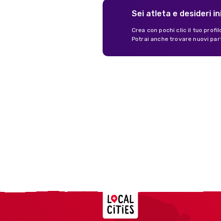
Sei atleta e desideri in
Crea con pochi clic il tuo profi
Potrai anche trovare nuovi par
Localcities