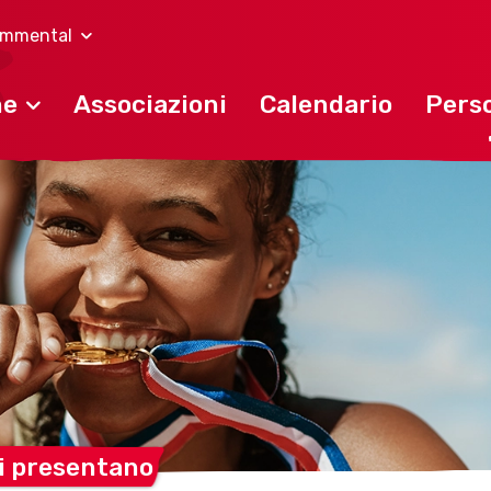
immental
ne
Associazioni
Calendario
Perso
si
presentano