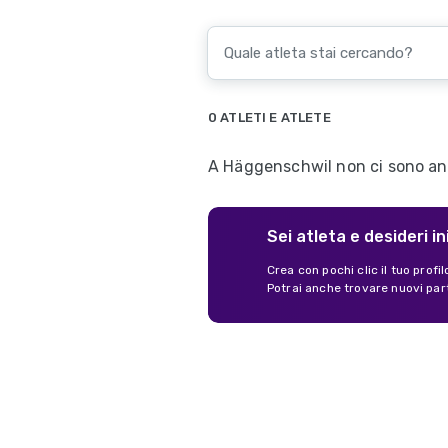
0 ATLETI E ATLETE
A Häggenschwil non ci sono anco
Sei atleta e desideri in
Crea con pochi clic il tuo profi
Potrai anche trovare nuovi par