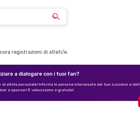
ra registrazioni di atleti/e.
iziare a dialogare con i tuoi fan?
lo di atleta personale! Informa le persone interessate dei tuoi successi e dell
tner e sponsor! È velocissimo e gratuito!