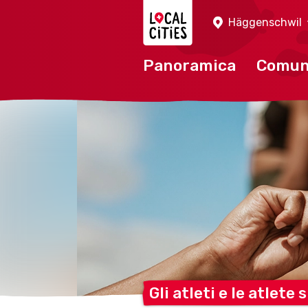
Localcities
Häggenschwil
Panoramica
Comu
Gli atleti e le atlete 