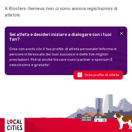
A Klosters-Serneus non ci sono ancora registrazioni di
atleti/e.
Sei atleta e desideri iniziare a dialogare con i tuoi
fan?
Crea con pochi clic il tuo profilo di atleta personale! Informa le
persone interessate dei tuoi successi e delle tue migliori
prestazioni. Potrai anche trovare nuovi partner e sponsor! È
velocissimo e gratuito!
Crea profilo di atleta
Localcities