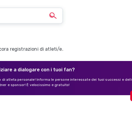
ra registrazioni di atleti/e.
iziare a dialogare con i tuoi fan?
lo di atleta personale! Informa le persone interessate dei tuoi successi e dell
tner e sponsor! È velocissimo e gratuito!