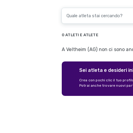
0 ATLETI E ATLETE
A Veltheim (AG) non ci sono anco
Sei atleta e desideri in
Crea con pochi clic il tuo profi
Potrai anche trovare nuovi par