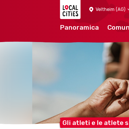
Localcities
Veltheim (AG)
Panoramica
Comu
Gli atleti e le atlete 