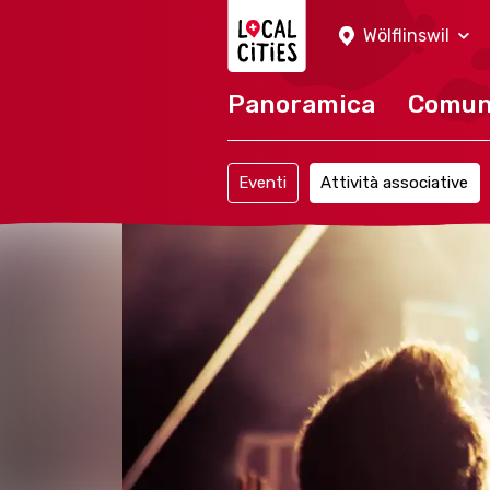
Localcities
Wölflinswil
Panoramica
Comu
Eventi
Attività associative