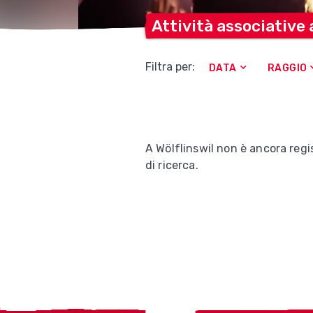
Attività associative
Filtra per:
DATA
RAGGIO
A Wölflinswil non è ancora regis
di ricerca.
Localcities