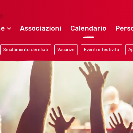
ne
Associazioni
Calendario
Perso
Smaltimento dei rifiuti
Vacanze
Eventi e festività
Ap