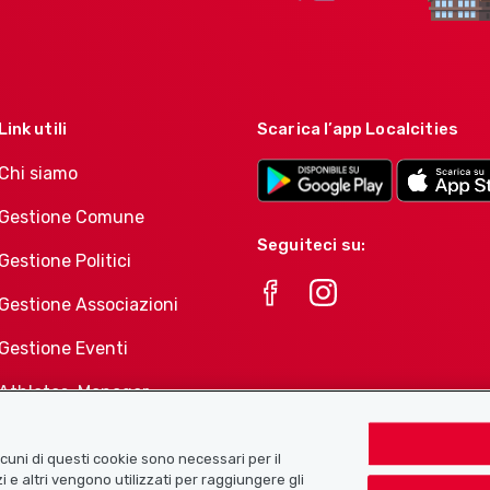
Link utili
Scarica l’app Localcities
Chi siamo
Gestione Comune
Seguiteci su:
Gestione Politici
Gestione Associazioni
Gestione Eventi
Athletes-Manager
Portafoglio di prodotti
Associazioni
Alcuni di questi cookie sono necessari per il
i e altri vengono utilizzati per raggiungere gli