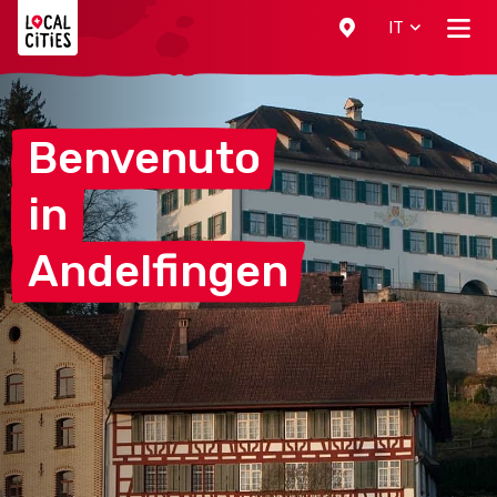
Localcities
IT
Benvenuto
in
Andelfingen