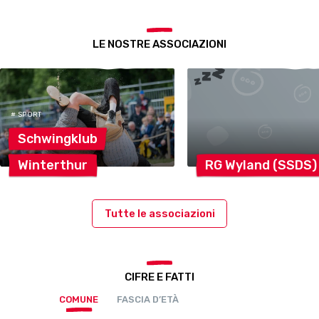
LE NOSTRE ASSOCIAZIONI
# SPORT
Schwingklub
Winterthur
RG Wyland
(SSDS)
Tutte le associazioni
CIFRE E FATTI
COMUNE
FASCIA D’ETÀ