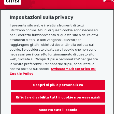
Impostazioni sulla privacy
Mappa del sito
Il presente sito web e i relativi strumenti di terzi
utilizzano cookie. Alcuni di questi cookie sono necessari
Link utili
per il corretto funzionamento di questo sito o dei relativi
strumenti di terzi e altri vengono utilizzati per
raggiungere gli altri obiettivi descritti nella politica sui
cookie. Se desiderate disattivare i cookie che non sono
Scarica l’app Localcities
necessari per il corretto funzionamento di questo sito
web, cliccate su 'Scopri di più e personalizza' per gestire
le vostre preferenze. Per saperne di più, consultate la
nostra politica sui cookie.
Swisscom Directories AG
Cookie Policy
Seguiteci su:
Scopri di più e personalizza
Rifiuta e disabilita tutti i cookie non essenziali
© 2026 Localcities
Accetta tutti i cookie