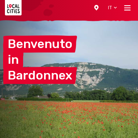
Localcities
IT
Benvenuto
in
Bardonnex