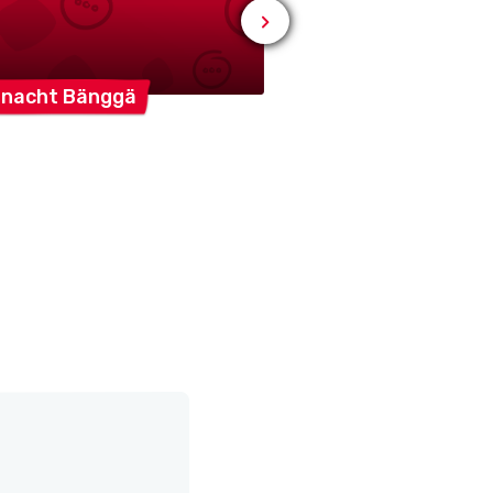
snacht
Bänggä
Bürgermusik BMB