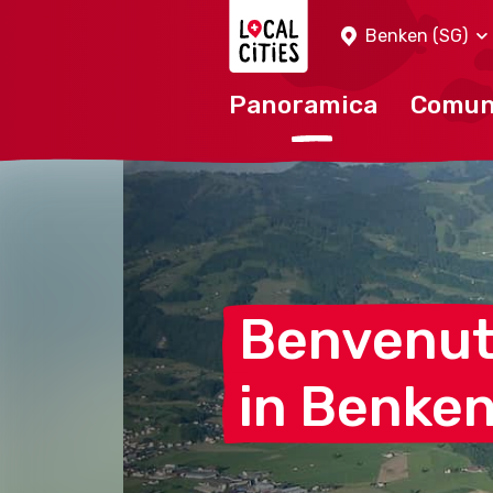
Localcities
Benken (SG)
Panoramica
Comu
Benvenu
in Benke