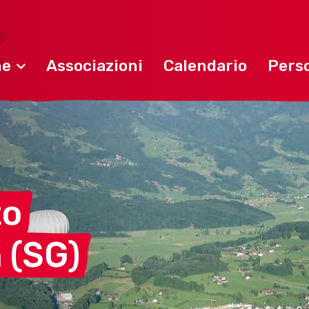
ne
Associazioni
Calendario
Perso
to
n
(SG)