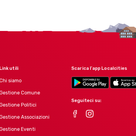
Link utili
Scarica l’app Localcities
Chi siamo
Gestione Comune
Seguiteci su:
Gestione Politici
Gestione Associazioni
Gestione Eventi