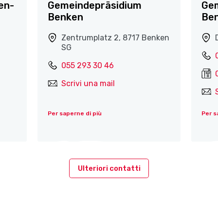
en-
Gemeindepräsidium
Ge
Benken
Be
Zentrumplatz 2, 8717 Benken
SG
055 293 30 46
Scrivi una mail
Per saperne di più
Per s
Ulteriori contatti