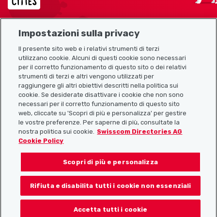
Impostazioni sulla privacy
Mappa del sito
Il presente sito web e i relativi strumenti di terzi
utilizzano cookie. Alcuni di questi cookie sono necessari
Link utili
per il corretto funzionamento di questo sito o dei relativi
strumenti di terzi e altri vengono utilizzati per
raggiungere gli altri obiettivi descritti nella politica sui
cookie. Se desiderate disattivare i cookie che non sono
Scarica l’app Localcities
necessari per il corretto funzionamento di questo sito
web, cliccate su 'Scopri di più e personalizza' per gestire
le vostre preferenze. Per saperne di più, consultate la
nostra politica sui cookie.
Swisscom Directories AG
Cookie Policy
Seguiteci su:
Scopri di più e personalizza
Rifiuta e disabilita tutti i cookie non essenziali
© 2026 Localcities
Accetta tutti i cookie