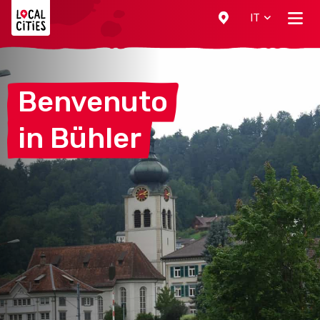
Localcities
IT
Benvenuto
in
Bühler