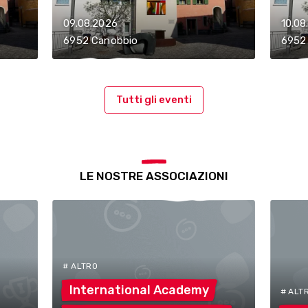
09.08.2026
10.08
6952 Canobbio
6952
Tutti gli eventi
LE NOSTRE ASSOCIAZIONI
# ALTRO
International
Academy
# ALT