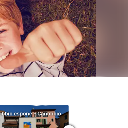
bbio espone – Canobbio
Canobbio espone –
Vive