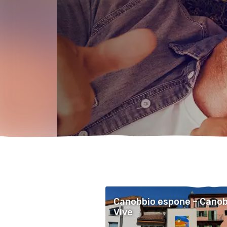
Canobbio espone – Canob
Vive