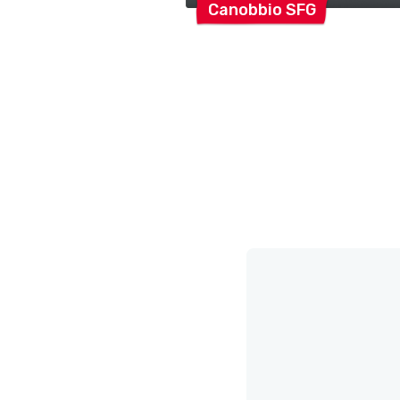
Canobbio
SFG