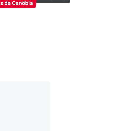
us da
Canöbia
Cattolici S.
Siro