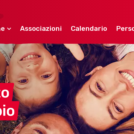
ne
Associazioni
Calendario
Perso
to
io