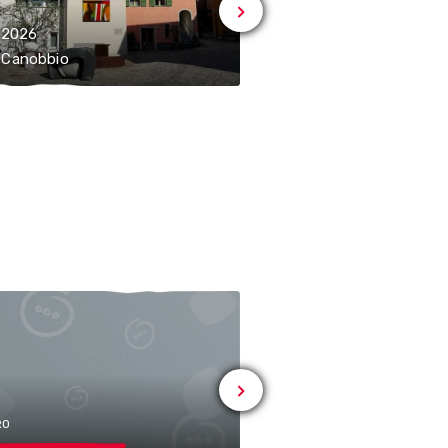
.2026
11.08.2026
 Canobbio
6952 Canobbio
# ALTRO
Sezione
Esplorato
RO