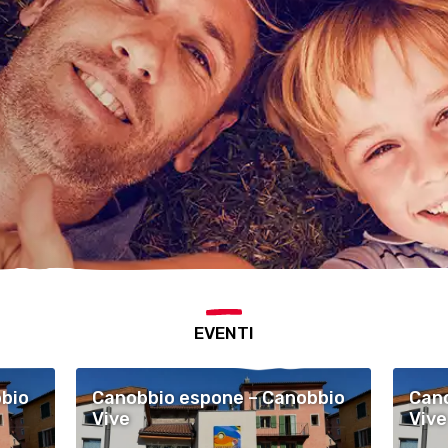
EVENTI
bio
Canobbio espone – Canobbio
Cano
Vive
Vive