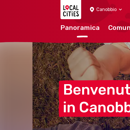
Localcities
Canobbio
Panoramica
Comu
Benvenu
in
Canobb