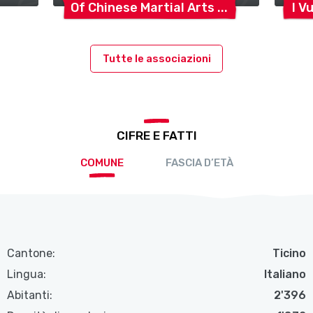
Of Chinese Martial
Arts
I V
Tutte le associazioni
CIFRE E FATTI
COMUNE
FASCIA D’ETÀ
Cantone:
Ticino
Lingua:
Italiano
Abitanti:
2'396