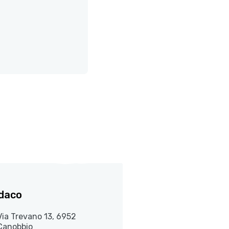
daco
Via Trevano 13, 6952
Canobbio