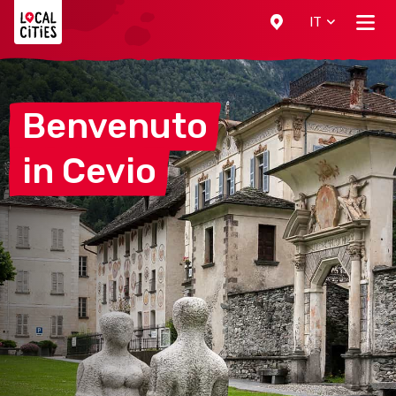
Localcities
IT
Benvenuto
in
Cevio