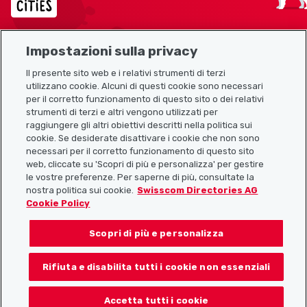
Impostazioni sulla privacy
Mappa del sito
Il presente sito web e i relativi strumenti di terzi
utilizzano cookie. Alcuni di questi cookie sono necessari
Link utili
per il corretto funzionamento di questo sito o dei relativi
strumenti di terzi e altri vengono utilizzati per
raggiungere gli altri obiettivi descritti nella politica sui
cookie. Se desiderate disattivare i cookie che non sono
Scarica l’app Localcities
necessari per il corretto funzionamento di questo sito
web, cliccate su 'Scopri di più e personalizza' per gestire
le vostre preferenze. Per saperne di più, consultate la
nostra politica sui cookie.
Swisscom Directories AG
Cookie Policy
Seguiteci su:
Scopri di più e personalizza
Rifiuta e disabilita tutti i cookie non essenziali
© 2026 Localcities
Accetta tutti i cookie