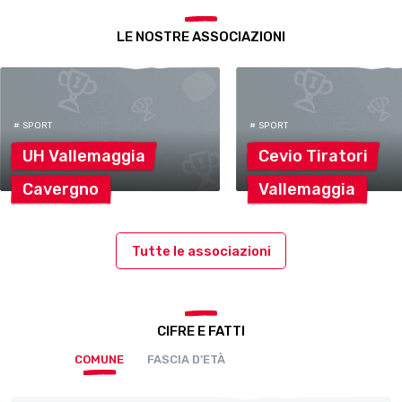
LE NOSTRE ASSOCIAZIONI
# SPORT
# SPORT
UH
Vallemaggia
Cevio
Tiratori
Cavergno
Vallemaggia
Tutte le associazioni
CIFRE E FATTI
COMUNE
FASCIA D’ETÀ