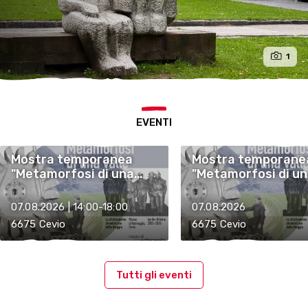
1
EVENTI
Mostra temporanea
Mostra temporane
"Metamorfosi di una
"Metamorfosi di u
valle - Lo sfruttamento
valle - Lo sfrutta
idroelettrico della
idroelettrico della
07.08.2026 | 14:00-18:00
07.08.2026
Maggia"
Maggia"
6675 Cevio
6675 Cevio
Tutti gli eventi