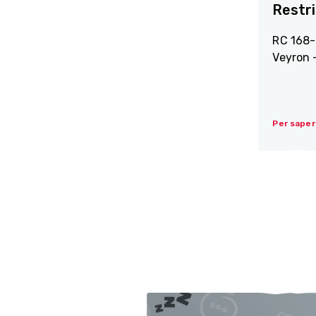
Restri
RC 168-
Veyron 
Per saper