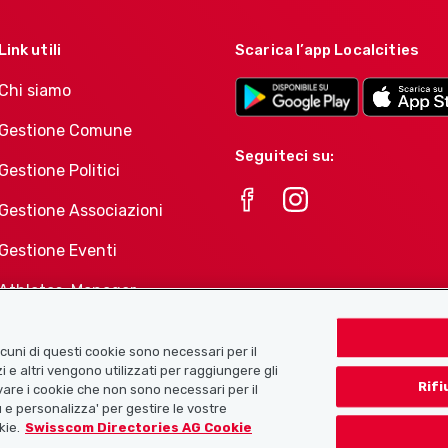
Link utili
Scarica l’app Localcities
Chi siamo
Gestione Comune
Seguiteci su:
Gestione Politici
Gestione Associazioni
Gestione Eventi
Athletes-Manager
Portafoglio di prodotti
Associazioni
Alcuni di questi cookie sono necessari per il
i e altri vengono utilizzati per raggiungere gli
Rifi
tivare i cookie che non sono necessari per il
 e personalizza' per gestire le vostre
kie.
Swisscom Directories AG Cookie