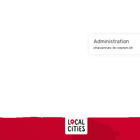
Administration
chavannes-le-veyron.ch
Localcities