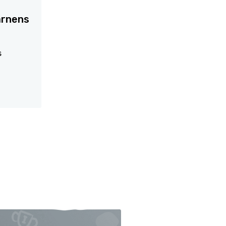
arnens
s