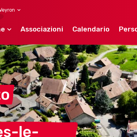
Veyron
ne
Associazioni
Calendario
Perso
to
s-le-