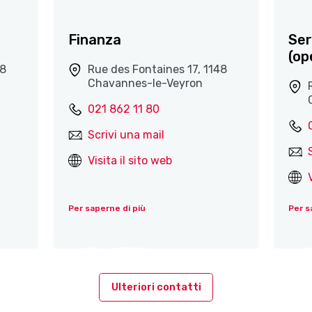
Finanza
Ser
(op
48
Rue des Fontaines 17, 1148
Chavannes-le-Veyron
021 862 11 80
Scrivi una mail
Visita il sito web
Per saperne di più
Per s
Ulteriori contatti