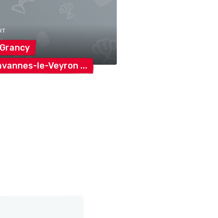
RT
Grancy
avannes-le-Veyron