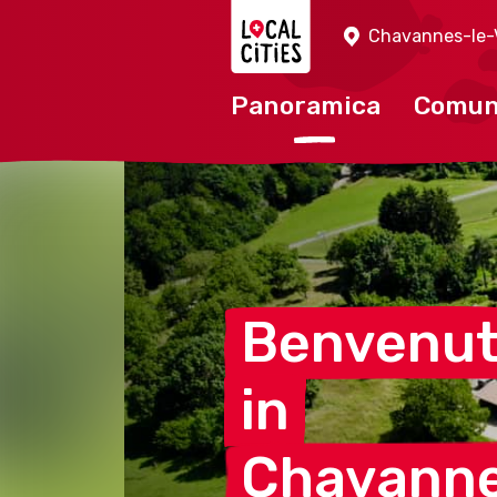
Localcities
Chavannes-le-
Panoramica
Comu
Benvenu
in
Chavanne