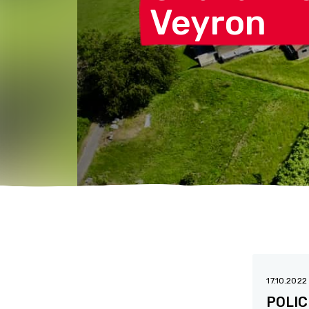
Veyron
17.10.202
POLIC