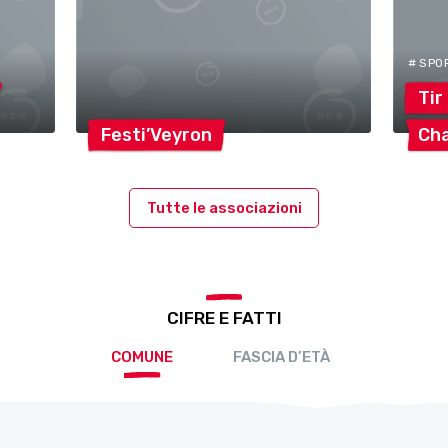
# SPO
Tir
Festi’Veyron
Ch
Tutte le associazioni
CIFRE E FATTI
COMUNE
FASCIA D’ETÀ