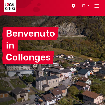
Localcities
IT
Benvenuto
in
Collonges