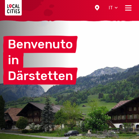
Localcities
IT
Benvenuto
in
Därstetten