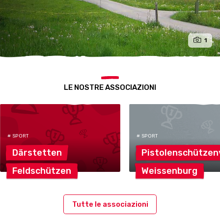
1
LE NOSTRE ASSOCIAZIONI
# SPORT
# SPORT
Därstetten
Pistolenschützen
Feldschützen
Weissenburg
Tutte le associazioni