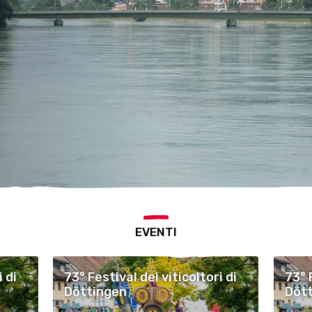
EVENTI
 di
73° Festival dei viticoltori di
73° 
Döttingen
Döt