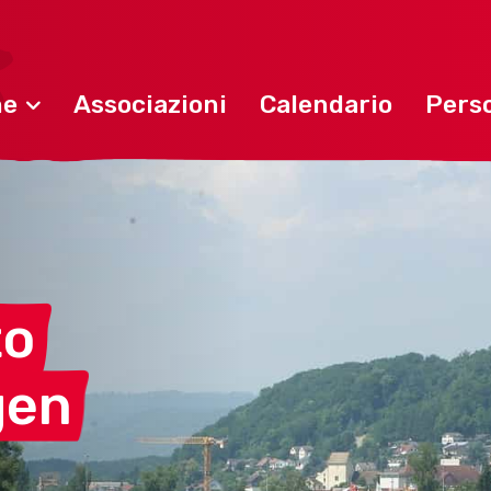
ne
Associazioni
Calendario
Perso
to
gen