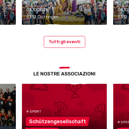
03.10.2026
04.10
5312 Döttingen
5312
Tutti gli eventi
LE NOSTRE ASSOCIAZIONI
# SPORT
Schützengesellschaft
# SPO