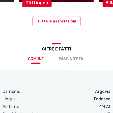
Döttingen
Bil
Tutte le associazioni
CIFRE E FATTI
COMUNE
FASCIA D’ETÀ
Cantone:
Argovia
Lingua:
Tedesco
Abitanti:
4'473