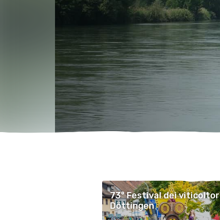
73° Festival dei viticoltori
Döttingen