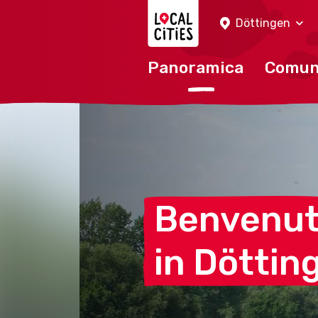
Localcities
Döttingen
Panoramica
Comu
Benvenu
in
Döttin