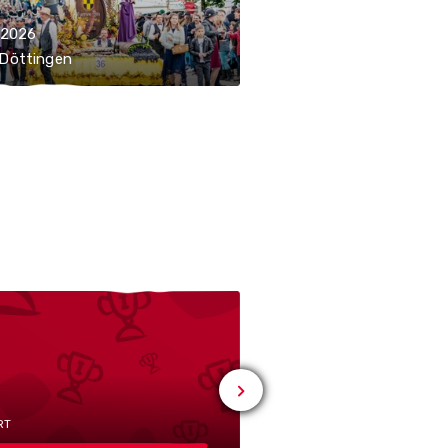
.2026
 Döttingen
# SPORT
Sportclub
untere
RT