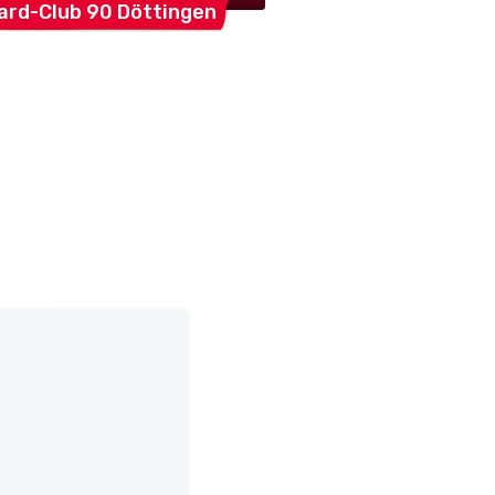
lard-Club 90
Döttingen
Aaretal
SCUA