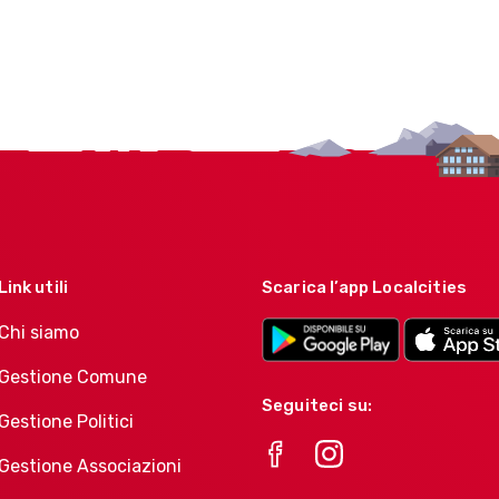
Link utili
Scarica l’app Localcities
Chi siamo
Gestione Comune
Seguiteci su:
Gestione Politici
Gestione Associazioni