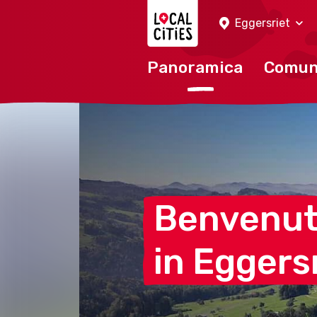
Localcities
Eggersriet
Panoramica
Comu
Benvenu
in
Eggers