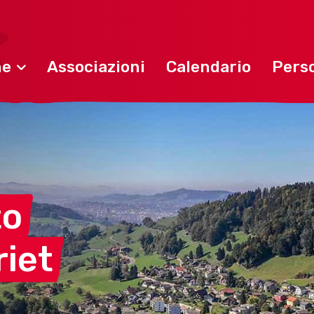
ne
Associazioni
Calendario
Perso
to
riet