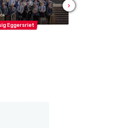
# SPORT
Schützenverein
ICA
sig
Eggersriet
Eggersriet-Grub