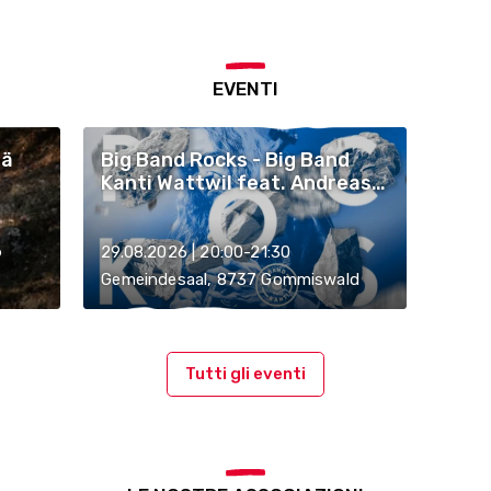
EVENTI
tä
Big Band Rocks - Big Band
Kanti Wattwil feat. Andreas
Grob (guitar)
29.08.2026 | 20:00-21:30
9
Gemeindesaal, 8737 Gommiswald
Tutti gli eventi