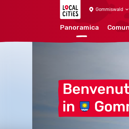
Localcities
Gommiswald
Panoramica
Comu
Benvenu
in
Gom