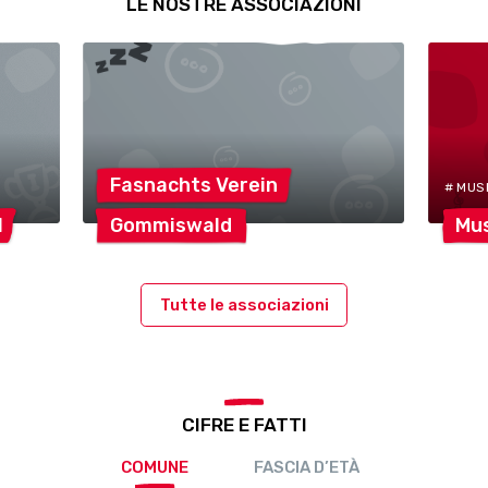
LE NOSTRE ASSOCIAZIONI
Fasnachts
Verein
# MUS
1
Gommiswald
Mus
Tutte le associazioni
CIFRE E FATTI
COMUNE
FASCIA D’ETÀ