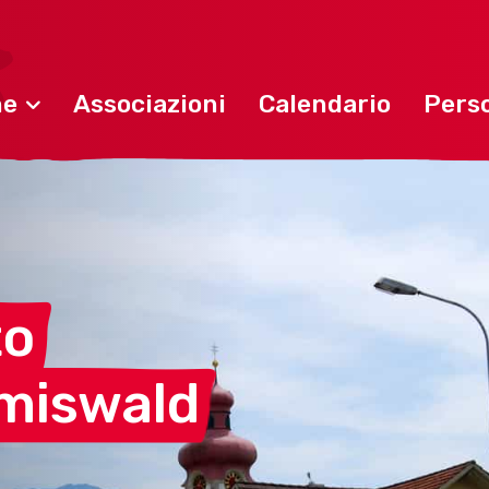
ne
Associazioni
Calendario
Perso
to
miswald