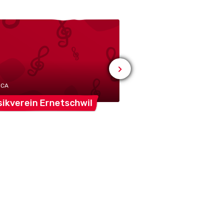
# MUSICA
Männerchor
St.
ICA
ikverein
Ernetschwil
Gallenkappel-Gol