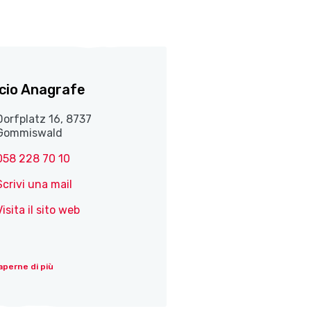
icio Anagrafe
Dorfplatz 16, 8737
Gommiswald
058 228 70 10
Scrivi una mail
Visita il sito web
aperne di più