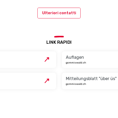
Ulteriori contatti
LINK RAPIDI
Auflagen
gommiswald.ch
Mitteilungsblatt "über üs"
gommiswald.ch