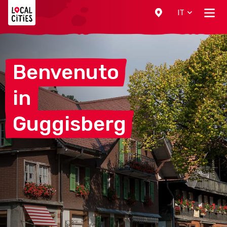
Localcities
IT
Benvenuto
in
Guggisberg