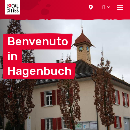
Localcities
IT
Benvenuto
in
Hagenbuch