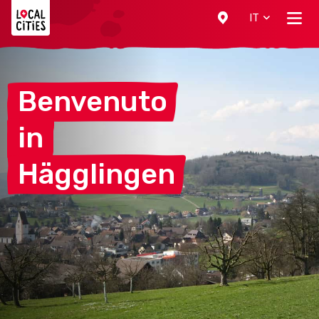
Localcities
IT
Benvenuto
in
Hägglingen