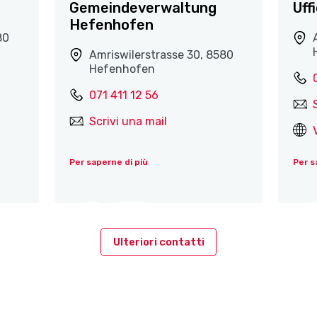
Gemeindeverwaltung
Uff
Hefenhofen
80
Amriswilerstrasse 30, 8580
Hefenhofen
071 411 12 56
Scrivi una mail
Per saperne di più
Per s
Ulteriori contatti