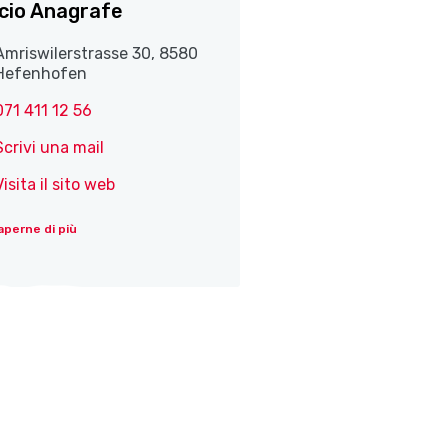
icio Anagrafe
Amriswilerstrasse 30, 8580
Hefenhofen
071 411 12 56
Scrivi una mail
Visita il sito web
aperne di più