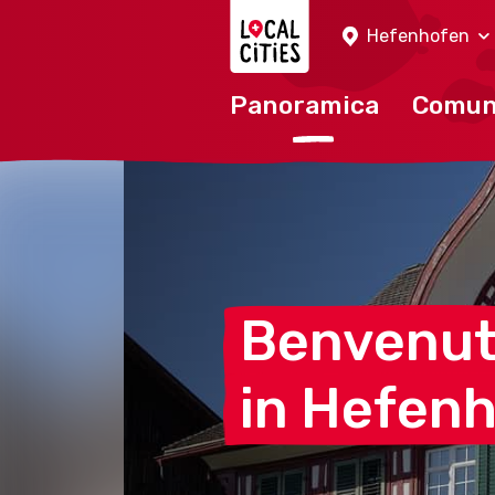
Localcities
Hefenhofen
Panoramica
Comu
Benvenu
in
Hefenh