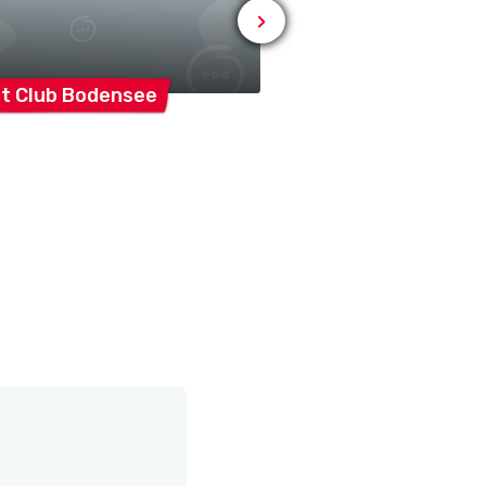
# SPORT
t Club
Bodensee
STV
Sommeri