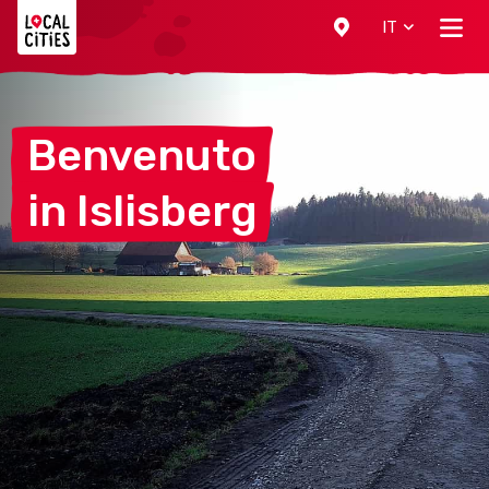
Localcities
IT
Benvenuto
in
Islisberg