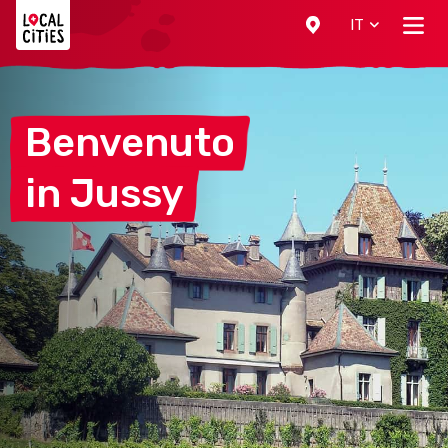
Localcities
IT
Benvenuto
in
Jussy