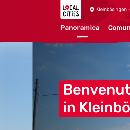
Localcities
Kleinbösingen
Panoramica
Comu
Benvenu
in
Kleinb