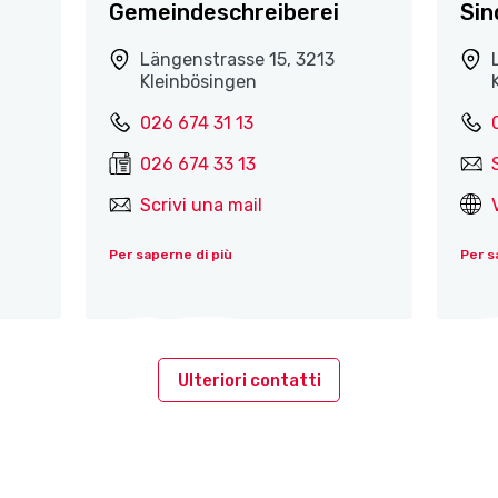
Gemeindeschreiberei
Sin
Längenstrasse 15, 3213
Kleinbösingen
026 674 31 13
026 674 33 13
Scrivi una mail
Per saperne di più
Per s
Ulteriori contatti