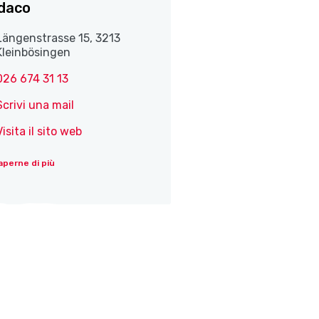
daco
Längenstrasse 15, 3213
Kleinbösingen
026 674 31 13
Scrivi una mail
Visita il sito web
aperne di più