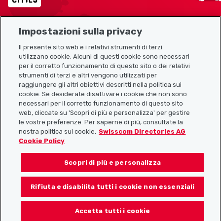
Impostazioni sulla privacy
Mappa del sito
Il presente sito web e i relativi strumenti di terzi
utilizzano cookie. Alcuni di questi cookie sono necessari
Link utili
per il corretto funzionamento di questo sito o dei relativi
strumenti di terzi e altri vengono utilizzati per
raggiungere gli altri obiettivi descritti nella politica sui
cookie. Se desiderate disattivare i cookie che non sono
Scarica l’app Localcities
necessari per il corretto funzionamento di questo sito
web, cliccate su 'Scopri di più e personalizza' per gestire
le vostre preferenze. Per saperne di più, consultate la
nostra politica sui cookie.
Swisscom Directories AG
Cookie Policy
Seguiteci su:
Scopri di più e personalizza
Rifiuta e disabilita tutti i cookie non essenziali
© 2026 Localcities
Accetta tutti i cookie